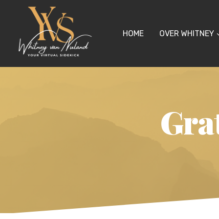
Doorgaan
naar
inhoud
HOME
OVER WHITNEY
Grat