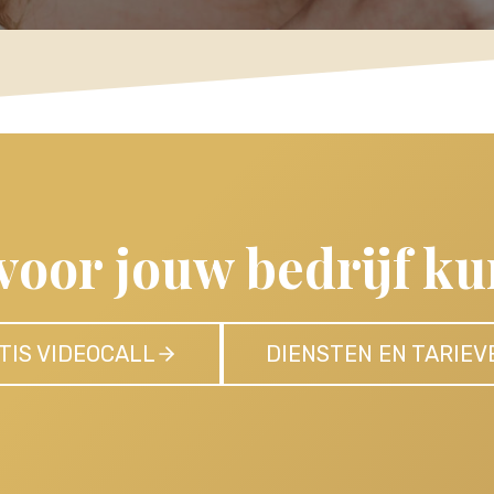
 voor jouw bedrijf k
TIS VIDEOCALL
DIENSTEN EN TARIEV