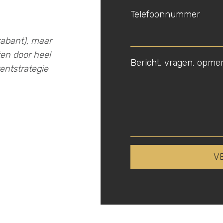
Telefoonnummer
Brabant), maar
ten door heel
Bericht, vragen, opme
entstrategie
V