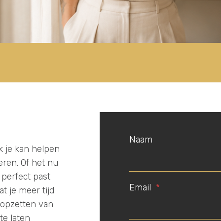
Naam
k je kan helpen
teren. Of het nu
 perfect past
Email
*
t je meer tijd
t opzetten van
te laten